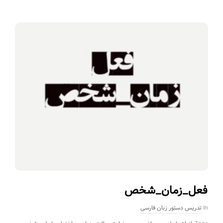
فعل_زمان_شخص
In
تدریس دستور زبان فارسی