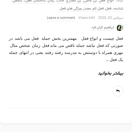
Tags
انواع فعل
,
بن ماضی
,
بن مضارع
,
حالت
,
زمان
,
ساختمان فعل،
,
شخص
,
شناسه،
,
فعل
,
فعل تام
,
مصدر
,
ویژگی های فعل
سپتامبر 20, 2020
643 Views
Leave a comment
ابراهیم کیان فرد
فعل چیست و انواع فعل مهمترین بخش جمله فعل می باشد. در
صورتی که فعل نباشد جمله ناقص می ماند.فعل_زمان_شخص مثال:
مهری همراه با دوستش به مدرسه رفتند رفتند یعنی در انتهای جمله
…
یک فعل
بیشتر بخوانید