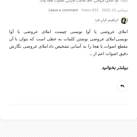
Tags
آوا
,
املای عروضی
,
خط
,
صامت
,
فارسی
,
مصوت
,
هجا
,
واک
سپتامبر 25, 2020
855 Views
Leave a comment
ابراهیم کیان فرد
املای عروضی یا آوا نویسی چیست املای عروضی یا آوا
نویسی.املای عروضی نوشتن کلمات به خطی است که بتوان با آن
مقطع اصوات یا هجا را به آسانی تشخیص داد.املای عروضی نگارش
…
دقیق اصوات اعم از
بیشتر بخوانید