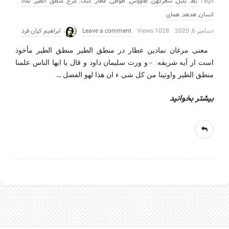
Tags
بط
,
بلبل
,
شعرکهن
,
طاووس
,
طوطی
,
عطار
,
کبک
,
مرغ
,
منطق الطیر
,
نماد
انسان
,
هدهد
,
همای
دسامبر 6, 2020
1028 Views
Leave a comment
ابراهیم کیان فرد
معنی مرغان نمادین عطار در منطق الطیر منطق الطیر مأخوذ
است از آیه شریفه: «و ورث سلیمان داود و قال یا ایها الناس علمنا
…
منطق الطیر واوتینا من کل شی ء ان هذا لهو الفضل
بیشتر بخوانید