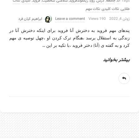
Tags
آنا
,
جامعه
,
درس
,
رویا
,
زیگموندفروید
,
سلامتی
,
شخصیت
,
فروید
,
کلیدی
,
نکات
طلایی
,
نکات کلیدی
,
نکات مهم
ژوئن 4, 2022
190 Views
Leave a comment
ابراهیم کیان فرد
پندهای مهم فروید به دخترش آنا فروید برای اینکه دخترش آنا در
زندگی به استقلال برسد ،هنگام ترک کردن او ،چهل توصیه ی مهم
…
کرد و به گفته ی (آنا) دختر فروید ،با تکیه بر این
بیشتر بخوانید