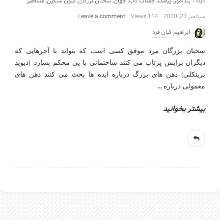
Tags
پندآموز
,
پیامک
,
جملات ناب
,
جهان
,
سخنان بزرگان
,
متون سنگین
,
مشاهیر
سپتامبر 23, 2020
114 Views
Leave a comment
ابراهیم کیان فرد
سخنان بزرگان مرد موفق کسی است که بتواند با آجرهایی که
دیگران برایش پرتاب می کنند ساختمانی با پی محکم بسازد. (دیوید
برینکلی) ذهن های بزرگ درباره ایده ها بحث می کنند ذهن های
…
معمولی درباره
بیشتر بخوانید