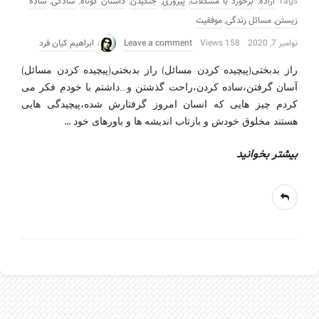
Tags
اراده
,
برخورد با مشکلات
,
پیروزی
,
جنگیدن
,
داستان کوتاه
,
سادگی
,
ساده
زیستن
,
مسائل زندگی
,
موفقیت
نوامبر 7, 2020
158 Views
Leave a comment
ابراهیم کیان فرد
راز بدبختی(پیچیده کردن مسائل) راز بدبختی(پیچیده کردن مسائل)
آسان گرفتن،ساده کردن،راحت گذشتن و……داشتم با خودم فکر می
کردم چیز هایی که انسان امروز گرفتارش شده،پیچیدگی هایی
…
هستند مخلوق خودش و بازتاب اندیشه ها و باورهای خود
بیشتر بخوانید