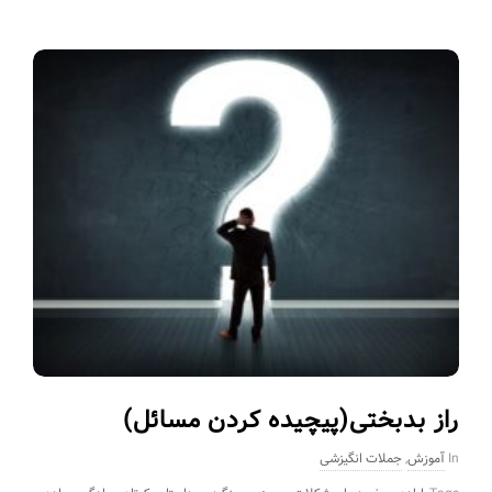
راز بدبختی(پیچیده کردن مسائل)
In
آموزش
,
جملات انگیزشی