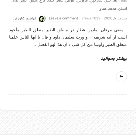
Tags
بط
,
بلبل
,
شعرکهن
,
طاووس
,
طوطی
,
عطار
,
کبک
,
مرغ
,
منطق الطیر
,
نماد
انسان
,
هدهد
,
همای
دسامبر 6, 2020
1029 Views
Leave a comment
ابراهیم کیان فرد
معنی مرغان نمادین عطار در منطق الطیر منطق الطیر مأخوذ
است از آیه شریفه: «و ورث سلیمان داود و قال یا ایها الناس علمنا
…
منطق الطیر واوتینا من کل شی ء ان هذا لهو الفضل
بیشتر بخوانید