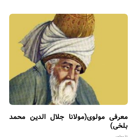
معرفی مولوی(مولانا جلال الدین محمد
بلخی)
In
مولوی