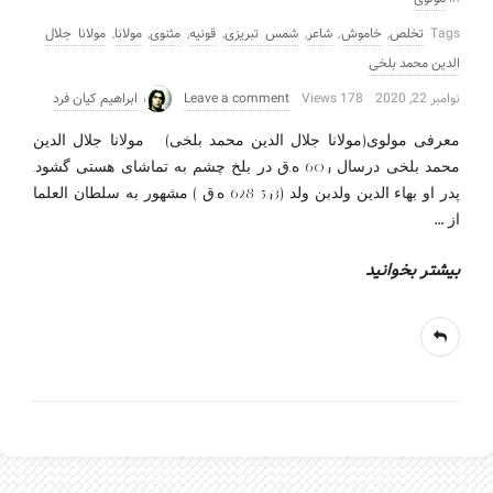
Tags
تخلص
,
خاموش
,
شاعر
,
شمس تبریزی
,
قونیه
,
مثنوی
,
مولانا
,
مولانا جلال
الدین محمد بلخی
نوامبر 22, 2020
178 Views
Leave a comment
ابراهیم کیان فرد
معرفی مولوی(مولانا جلال الدین محمد بلخی) مولانا جلال الدین
محمد بلخی درسال 604 ه.ق در بلخ چشم به تماشای هستی گشود.
پدر او بهاء الدین ولدبن ولد (543-628 ه.ق ) مشهور به سلطان العلما
…
از
بیشتر بخوانید