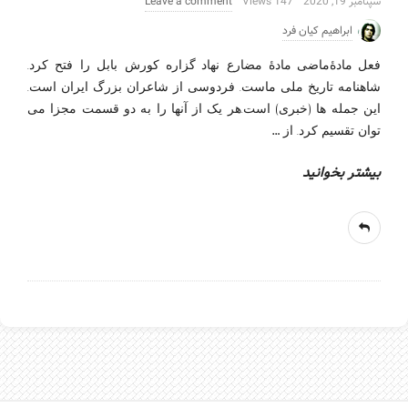
سپتامبر 19, 2020
147 Views
Leave a comment
ابراهیم کیان فرد
فعل-مادۀماضی-مادۀ مضارع نهاد_گزاره کورش بابل را فتح کرد.
شاهنامه تاریخ ملی ماست. فردوسی از شاعران بزرگ ایران است.
این جمله ها (خبری) است.هر یک از آنها را به دو قسمت مجزا می
…
توان تقسیم کرد. از
بیشتر بخوانید