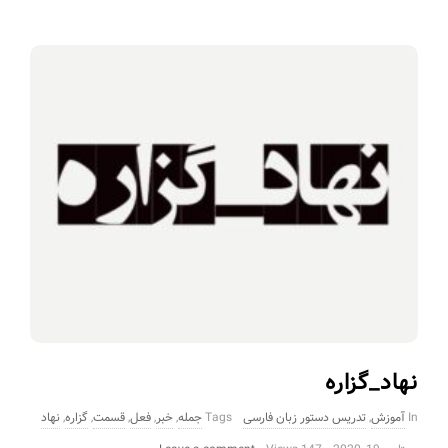
نهاد_گزاره
In
آموزش
,
تدریس دستور زبان فارسی
Tags
جمله
,
خبر
,
فعل
,
قسمت
,
گزاره
,
نهاد