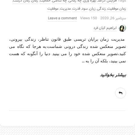
Tags
افزایش درآمد
,
بهره وری
,
چه زمانی
,
چه ساعتی
,
خلاقیت
,
زمان
,
زمان درست
,
زمان موفقیت
,
زندگی
,
زیان
,
سود
,
قدرت
,
مدیریت
,
موفقیت
سپتامبر 26, 2020
150 Views
Leave a comment
ابراهیم کیان فرد
مدیریت زمان-برایان تریسی طبق قانون تناظر، زندگی بیرونی،
تصویر منعکس شده زندگی درونی شماست.به هرجا که نگاه می
کنید،تصویر منعکس شده خود را می بینید. دنیا را آنگونه که هست
…
نمی بینید، بلکه آن را به
بیشتر بخوانید