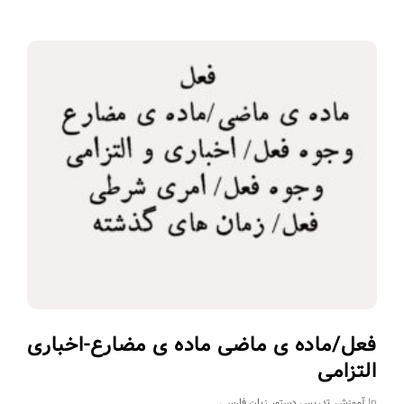
فعل/ماده ی ماضی ماده ی مضارع-اخباری
التزامی
In
آموزش
,
تدریس دستور زبان فارسی