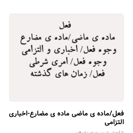
فعل/ماده ی ماضی ماده ی مضارع-اخباری
التزامی
In
آموزش
,
تدریس دستور زبان فارسی