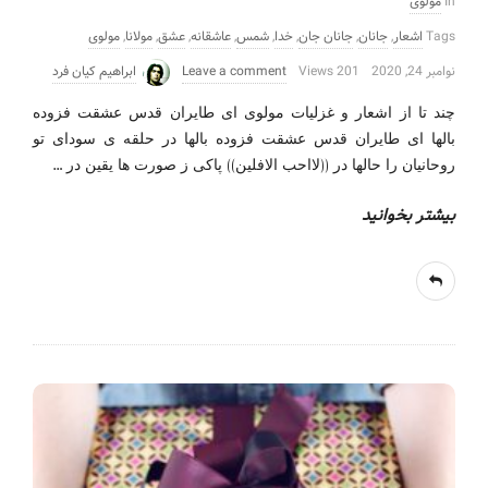
In
مولوی
Tags
اشعار
,
جانان
,
جانان جان
,
خدا
,
شمس
,
عاشقانه
,
عشق
,
مولانا
,
مولوی
نوامبر 24, 2020
201 Views
Leave a comment
ابراهیم کیان فرد
چند تا از اشعار و غزلیات مولوی ای طایران قدس عشقت فزوده
بالها ای طایران قدس عشقت فزوده بالها در حلقه ی سودای تو
…
روحانیان را حالها در ((لااحب الافلین)) پاکی ز صورت ها یقین در
بیشتر بخوانید