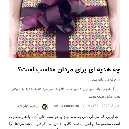
چه هدیه ای برای مردان مناسب است؟
In
حرف دل
,
کافه شعر
Tags
تقدیم
,
تولد
,
سورپرایز
,
عشق
,
کادو
,
کادو همسر
,
مرد
,
هدیه
,
هدیه به شوهر
,
هدیه عشق
,
هدیه همسر
اکتبر 2, 2020
156 Views
Leave a comment
ابراهیم کیان فرد
هدایایی که مردان می پسندند نیاز و خواسته های آدما با هم متفاوت
است.مخصوصا وقتی بحث کادو دادن و گرفتن باشد.مردها را