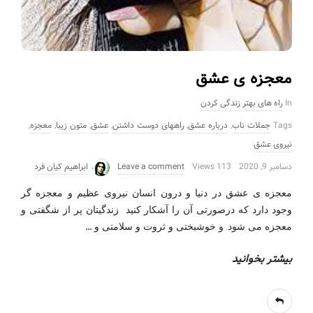
معجزه ی عشق
In
راه های بهتر زندگی کردن
Tags
جملات ناب
,
درباره عشق
,
راههای دوست داشتن
,
عشق
,
متون زیبا
,
معجزه
,
نیروی عشق
دسامبر 9, 2020
113 Views
Leave a comment
ابراهیم کیان فرد
معجزه ی عشق در دنیا و درون انسان نیروی عظیم و معجزه گر
وجود دارد که درصورتی آن را آشکار کنید زندگیتان پر از شگفتی و
…
معجزه می شود. و خوشبختی و ثروت و سلامتی و
بیشتر بخوانید