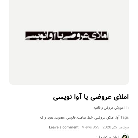
املای عروضی یا آوا نویسی
In
آموزش عروض و قافیه
Tags
آوا
,
املای عروضی
,
خط
,
صامت
,
فارسی
,
مصوت
,
هجا
,
واک
سپتامبر 25, 2020
855 Views
Leave a comment
ابراهیم کیان فرد