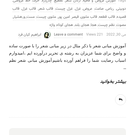
Tags
آموزش عروض و قافیه
,
ارکان شعر
,
تقطیع
,
چارپاره
,
حرف
,
خط عروضی
,
دوبیتی
,
رباعی
,
صامت
,
عروض
,
غزل
,
غزل چیست
,
قالب شعر
,
قالب غزل
,
قالب
قصیده
,
قالب قطعه
,
قالب مثنوی
,
قیصر امین پور
,
مثنوی چیست
,
مست_و_هشیار
,
مصوت
,
نظم چیست
,
هجا
,
هجای بلند
,
هجای کوتاه
,
واژه‌
می 30, 2022
221 Views
Leave a comment
ابراهیم کیان فرد
آموزش مبانی شعر با ذکر مثال در زیر مبانی شعر را با صورت ساده
و واضح برای شما عزیزان به رشته ی تحریر درآورده ایم ،امیدوارم
اسباب رضایت شما را فراهم آورده باشیم.آموزش مبانی شعر نظم
…
بیشتر بخوانید