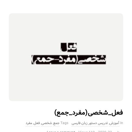
فعل_شخصی(مفرد_جمع)
In
آموزش
,
تدریس دستور زبان فارسی
Tags
جمع
,
شخصی
,
فعل
,
مفرد