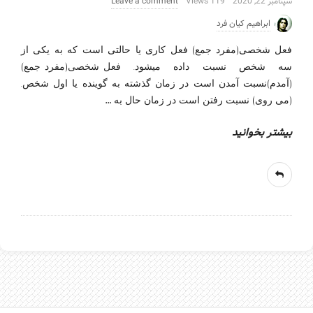
سپتامبر 22, 2020
119 Views
Leave a comment
ابراهیم کیان فرد
فعل_شخصی(مفرد_جمع) فعل کاری یا حالتی است که به یکی از
سه شخص نسبت داده میشود. فعل_شخصی(مفرد_جمع)
(آمدم)نسبت آمدن است در زمان گذشته به گوینده یا اول شخص.
…
(می روی) نسبت رفتن است در زمان حال به
بیشتر بخوانید