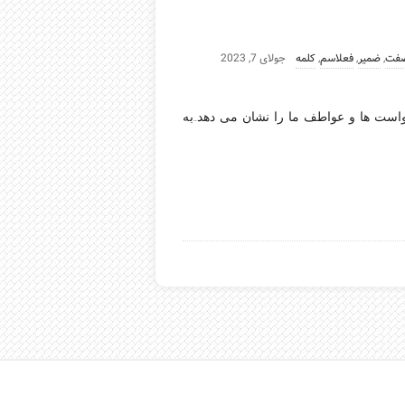
فت
,
ضمیر
,
فعلاسم
,
کلمه
جولای 7, 2023
است ها و عواطف ما را نشان می دهد..به