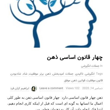
چهار قانون اساسی ذهن
In
جملات انگیزشی
Tags
انگیزشی
,
تاکیدی
,
جملات امیدبخش
,
ذهن برتر موفقیت
,
شاد
,
شادبودن
,
قانون موفقیت
,
قوانین ذهن
,
موفق
دسامبر 14, 2020
102 Views
Leave a comment
ابراهیم کیان فرد
ذهن چهار قانون اساسی دارد: چهار قانون اساسی ذهن به طور کلی
اعمال ما انسانها به گونه ای است که قبل از اینکه کاری انجام دهیم،
…
ابتدا فکر انجام دادن آن کار به ذهنمان خطور می