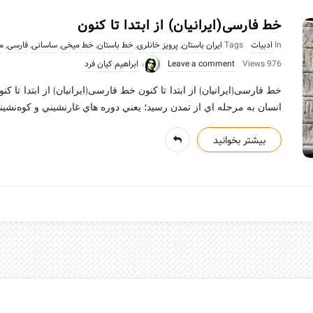
خط فارسی(ایرانیان) از ابتدا تا کنون
In
ادبیات
Tags
ایران باستان
,
پرویز خانلری
,
خط باستان
,
خط میخی
,
ساسانی
,
فارسی
,
م
976 Views
Leave a comment
ابراهیم کیان فرد
خط فارسی(ایرانیان) از ابتدا تا کنون خط فارسی(ایرانیان) از ابتدا تا ک
انسان به مرحله اي از تمدن رسيد؛ يعني دوره هاي غارنشيني و كوه‌نش
بیشتر بخوانید