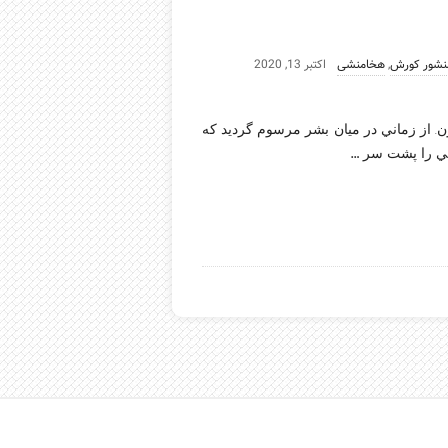
نشور کورش
,
هخامنشی
اکتبر 13, 2020
نون. از زماني در ميان بشر مرسوم گرديد كه
…
يني را پشت سر