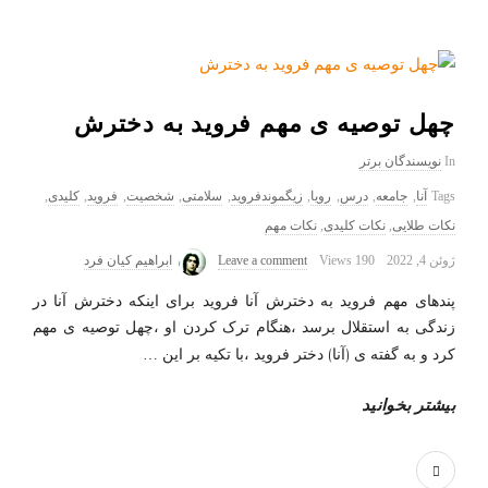
چهل توصیه ی مهم فروید به دخترش
In
نویسندگان برتر
Tags
آنا
,
جامعه
,
درس
,
رویا
,
زیگموندفروید
,
سلامتی
,
شخصیت
,
فروید
,
کلیدی
,
نکات طلایی
,
نکات کلیدی
,
نکات مهم
ژوئن 4, 2022
190 Views
Leave a comment
ابراهیم کیان فرد
پندهای مهم فروید به دخترش آنا فروید برای اینکه دخترش آنا در
زندگی به استقلال برسد ،هنگام ترک کردن او ،چهل توصیه ی مهم
کرد و به گفته ی (آنا) دختر فروید ،با تکیه بر این
…
بیشتر بخوانید