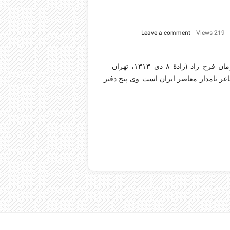
Leave a comment
219 Views
رمیده-فروغ فرخزاد جایگاه خاکسپاری: گورستان ظهیرالدولهفروغ الزمان فرخ زاد (زادهٔ ۸ دی ۱۳۱۳، تهران —
و فروغ، شاعر نامدار معاصر ایران است. وی پنج دفتر