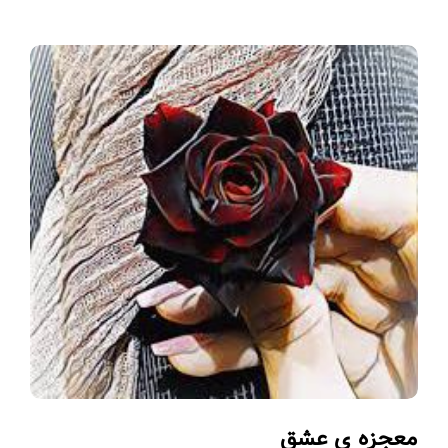
معجزه ی عشق