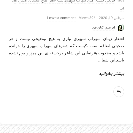
Tags
تاریکی
,
دست
,
زمین
,
سهراب سپهری
,
شب
,
شعر
,
طرح
,
عاشقانه
,
عکس
,
غم
,
لب
سپتامبر 19, 2020
396 Views
Leave a comment
ابراهیم کیان فرد
اشعار زیبای سهراب سپهری نیازی به هیچ توضیحی نیست و هر
صحبتی اضافه است ،کیست که شعرهای سهراب سپهری را خوانده
باشد و مجذوب هنرنمایی این شاعر برجسته ی این مرز و بوم نشده
…
باشد.این شما
بیشتر بخوانید