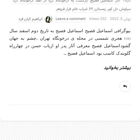
Tags
آثار
,
اسماعیل فصیح
,
بازگشت به درخونگاه
,
ثریا در اغما
,
درخونگاه
,
درد
سیاوش
,
دل کور
,
زمستان_۶۲
,
شراب خام
,
فرار فروهر
ژوئن 5, 2022
252 Views
Leave a comment
ابراهیم کیان فرد
بیوگرافی اسماعیل فصیح اسماعیل فصیح به تاریخ دوم اسفند سال
1313 هجری شمسی در محله ی درخونگاه تهران ،چشم به جهان
گشود.اسماعیل فصیح معرفی آثار پدر او ارباب حسن در چهارراه
…
گلوبندک کاسب بود. اسماعیل فصیح
بیشتر بخوانید