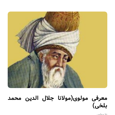
معرفی مولوی(مولانا جلال الدین محمد
بلخی)
In
مولوی