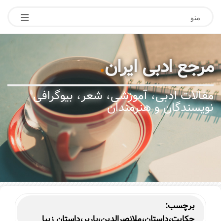
منو
مرجع ادبی ایران
.
مقالات ادبی، آموزشی، شعر، بیوگرافی
نویسندگان و هنرمندان
برچسب:
حکایت،داستان،ملانصرالدین،باربر،داستان زیبا