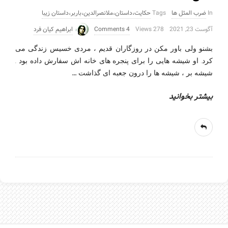
In
ضرب المثل ها
Tags
حکایت،داستان،ملانصرالدین،باربر،داستان زیبا
آگوست 23, 2021
278 Views
4 Comments
ابراهیم کیان فرد
بشنو ولی باور مکن در روزگاران قدیم ، مردی خسیس زندگی می
كرد. او شيشه هایی را برای پنجره های خانه اش سفارش داده بود .
…
شيشه بر ، شيشه ها را درون جعبه ای گذاشت
بیشتر بخوانید