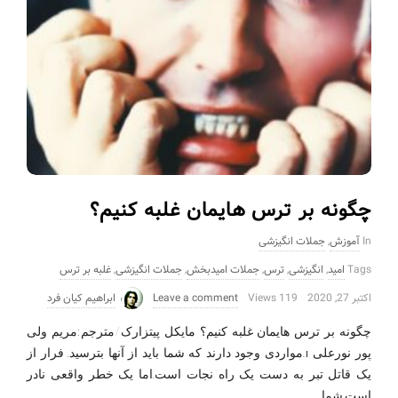
چگونه بر ترس هایمان غلبه کنیم؟
In
آموزش
,
جملات انگیزشی
Tags
امید
,
انگیزشی
,
ترس
,
جملات امیدبخش
,
جملات انگیزشی
,
غلبه بر ترس
اکتبر 27, 2020
119 Views
Leave a comment
ابراهیم کیان فرد
چگونه بر ترس هایمان غلبه کنیم؟ مایکل پیتزارک/مترجم:مریم ولی
پور نورعلی 1.مواردی وجود دارند که شما باید از آنها بترسید. فرار از
یک قاتل تبر به دست یک راه نجات است.اما یک خطر واقعی نادر
…
است.شما