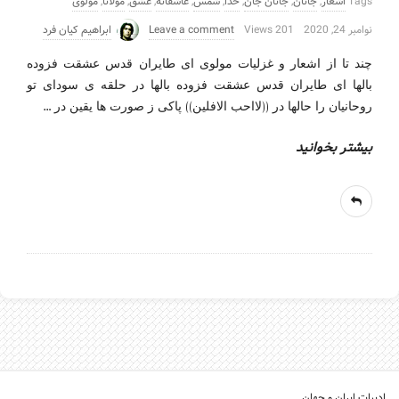
Tags
اشعار
,
جانان
,
جانان جان
,
خدا
,
شمس
,
عاشقانه
,
عشق
,
مولانا
,
مولوی
نوامبر 24, 2020
201 Views
Leave a comment
ابراهیم کیان فرد
چند تا از اشعار و غزلیات مولوی ای طایران قدس عشقت فزوده
بالها ای طایران قدس عشقت فزوده بالها در حلقه ی سودای تو
…
روحانیان را حالها در ((لااحب الافلین)) پاکی ز صورت ها یقین در
بیشتر بخوانید
ادبیات ایران و جهان