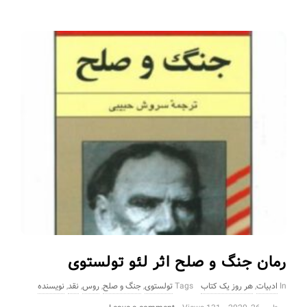
رمان جنگ و صلح اثر لئو تولستوی
In
ادبیات
,
هر روز یک کتاب
Tags
تولستوی
,
جنگ و صلح
,
روس
,
نقد
,
نویسنده