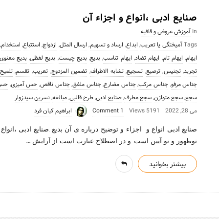
صنایع ادبی ،انواع و اجزاء آن
In
آموزش عروض و قافیه
Tags
آمیختگی یا تعریب
,
ابداع
,
ارساد و تسهیم
,
ارسال المثل
,
ازدواج
,
استتباع
,
استخدام
,
ایهام
,
ایهام تام
,
ایهام تضاد
,
ایهام تناسب
,
بدیع
,
بدیع چیست
,
بدیع لفظی
,
بدیع معنوی
تجرید
,
تجنیس
,
ترصیع
,
تسجیع
,
تشابه الاطراف
,
تضمین المزدوج
,
تعریب
,
تقسم
,
تلمیح
جناس مرفو
,
جناس مرکب
,
جناس مضارع
,
جناس ملفق
,
جناس ناقص
,
حس آمیزی
,
حس 
سجع
,
سجع متوازن
,
سجع مطرف
,
صنایع ادبی
,
طرح قالبی
,
مبالغه
,
نسرین سیدزوار
می 28, 2022
5191 Views
1 Comment
ابراهیم کیان فرد
صنایع ادبی انواع و اجزاء و توضیح درباره ی آن بدیع .صنایع ادبی ،انواع 
…
نوظهور و نو آیین است. و در اصطلاح عبارت است از آرایش
بیشتر بخوانید