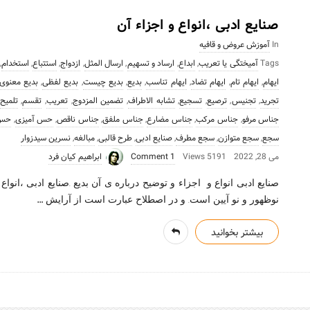
صنایع ادبی ،انواع و اجزاء آن
In
آموزش عروض و قافیه
Tags
آمیختگی یا تعریب
,
ابداع
,
ارساد و تسهیم
,
ارسال المثل
,
ازدواج
,
استتباع
,
استخدام
,
ایهام
,
ایهام تام
,
ایهام تضاد
,
ایهام تناسب
,
بدیع
,
بدیع چیست
,
بدیع لفظی
,
بدیع معنوی
تجرید
,
تجنیس
,
ترصیع
,
تسجیع
,
تشابه الاطراف
,
تضمین المزدوج
,
تعریب
,
تقسم
,
تلمیح
جناس مرفو
,
جناس مرکب
,
جناس مضارع
,
جناس ملفق
,
جناس ناقص
,
حس آمیزی
,
حس 
سجع
,
سجع متوازن
,
سجع مطرف
,
صنایع ادبی
,
طرح قالبی
,
مبالغه
,
نسرین سیدزوار
می 28, 2022
5191 Views
1 Comment
ابراهیم کیان فرد
صنایع ادبی انواع و اجزاء و توضیح درباره ی آن بدیع .صنایع ادبی ،انواع 
…
نوظهور و نو آیین است. و در اصطلاح عبارت است از آرایش
بیشتر بخوانید