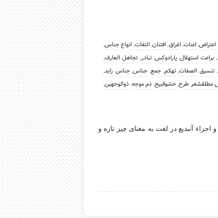
اعتراض
,
اعنات
,
اغراق
,
افتنان
,
التفات
,
انواع جناس
,
,
براعت استهلال
,
پارادوکس
,
تبادر
,
تجاهل العارف
,
,
تنسیق الصفات
,
تهکم
,
جمع
,
جناس
,
جناس زاید
,
مطلقشعر طرح
,
حشوقبیح
,
ذم موجه
,
ذوالوجهین
,
و اجزاء آنبدیع در لغت به معنای چیز تازه و