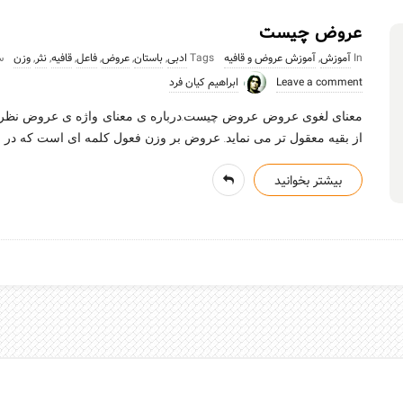
عروض چیست
In
آموزش
,
آموزش عروض و قافیه
Tags
ادبی
,
باستان
,
عروض
,
فاعل
,
قافیه
,
نثر
,
وزن
سپ
Leave a comment
ابراهیم کیان فرد
معنای لغوی عروض عروض چیست.درباره ی معنای واژه ی عروض نظریا
از بقیه معقول تر می نماید. عروض بر وزن فعول کلمه ای است که در
بیشتر بخوانید