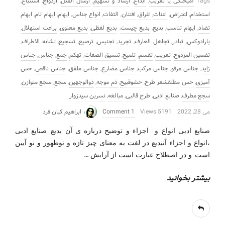
Tags
آمیختگی یا تعریب
,
ابداع
,
ارساد و تسهیم
,
ارسال المثل
,
ازدواج
,
استتباع
,
استخدام
,
اعتراض
,
اعنات
,
اغراق
,
افتنان
,
التفات
,
انواع جناس
,
ایهام
,
ایهام تام
,
ایهام
تضاد
,
ایهام تناسب
,
بدیع
,
بدیع چیست
,
بدیع لفظی
,
بدیع معنوی
,
براعت استهلال
,
پارادوکس
,
تبادر
,
تجاهل العارف
,
تجرید
,
تجنیس
,
ترصیع
,
تسجیع
,
تشابه الاطراف
,
تضمین المزدوج
,
تعریب
,
تقسم
,
تلمیح
,
تنسیق الصفات
,
تهکم
,
جمع
,
جناس
,
جناس
زاید
,
جناس مرفو
,
جناس مرکب
,
جناس مضارع
,
جناس ملفق
,
جناس ناقص
,
حس
آمیزی
,
حس مطلقشعر طرح
,
حشوقبیح
,
ذم موجه
,
ذوالوجهین
,
سجع
,
سجع متوازن
,
سجع مطرف
,
صنایع ادبی
,
طرح قالبی
,
مبالغه
,
نسرین سیدزوار
می 28, 2022
5191 Views
1 Comment
ابراهیم کیان فرد
صنایع ادبی انواع و اجزاء و توضیح درباره ی آن بدیع .صنایع ادبی
،انواع و اجزاء آنبدیع در لغت به معنای چیز تازه و نوظهور و نو آیین
…
است. و در اصطلاح عبارت است از آرایش
بیشتر بخوانید