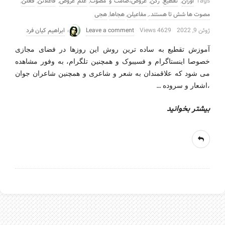
Tags
اوزان
,
تقطیع
,
رکن
,
عروض،صامت و مصوت
,
علم عروض
,
فاعلاتن
,
فعلن
,
مصوت ها شش تا هستند.
,
مفاعیلن
,
هجاها
,
هجی
ژوئن 9, 2022
4629 Views
Leave a comment
ابراهیم کیان فرد
آموزش تقطیع به ساده ترین روش این روزها در فضای مجازی
خصوصا اینستاگرام و فسیبوک و همچنین تلگرام، به وفور مشاهده
می شود که علاقمندان به شعر و شاعری و همچنین شاعران جوان
…
،اشعار و سروده
بیشتر بخوانید