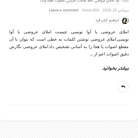
Tags
آوا
,
املای عروضی
,
خط
,
صامت
,
فارسی
,
مصوت
,
هجا
,
واک
سپتامبر 25, 2020
855 Views
Leave a comment
ابراهیم کیان فرد
املای عروضی یا آوا نویسی چیست املای عروضی یا آوا
نویسی.املای عروضی نوشتن کلمات به خطی است که بتوان با آن
مقطع اصوات یا هجا را به آسانی تشخیص داد.املای عروضی نگارش
…
دقیق اصوات اعم از
بیشتر بخوانید