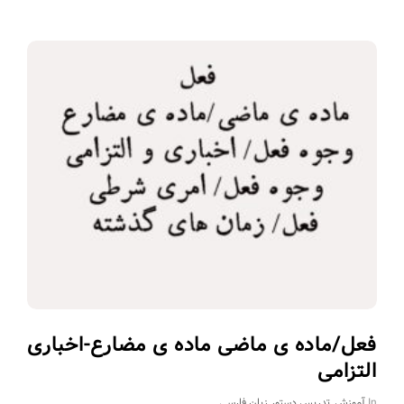
فعل/ماده ی ماضی ماده ی مضارع-اخباری
التزامی
In
آموزش
,
تدریس دستور زبان فارسی