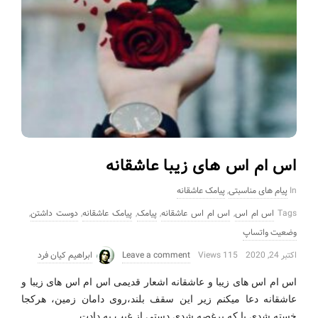
اس ام اس های زیبا عاشقانه
In
پیام های مناسبتی
,
پیامک عاشقانه
Tags
اس ام اس
,
اس ام اس عاشقانه
,
پیامک
,
پیامک عاشقانه
,
دوست داشتن
,
وضعیت واتساپ
اکتبر 24, 2020
115 Views
Leave a comment
ابراهیم کیان فرد
اس ام اس های زیبا و عاشقانه اشعار قدیمی اس ام اس های زیبا و
عاشقانه دعا میکنم زیر این سقف بلند،روی دامان زمین، هرکجا
…
خسته شدی یا که پرغصه شدی دستی از غیب به دادت