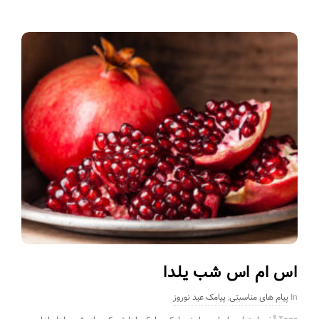
اس ام اس شب یلدا
In
پیام های مناسبتی
,
پیامک عید نوروز