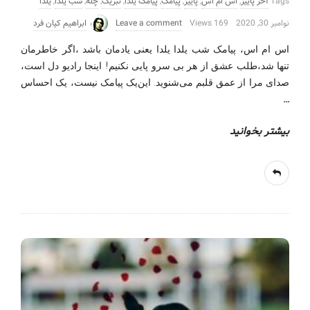
Tags
آخر پاییز
,
اس ام اس
,
پاییز
,
پیامک
,
پیامک یلدا
,
تبریک
,
چله
,
شب یلدا
,
یلدا
نوامبر 30, 2020
169 Views
Leave a comment
ابراهیم کیان فرد
اس ام اس، پیامک شب یلدا یلدا یعنی یادمان باشد ،اگر خاطرمان
تنها شد،طلب عشق از هر بی سرو پایی نکنیم! اینجا رادیو دل است،
صدای مرا از عمق قلبم می‌شنوید. این‌یک پیامک نیست، یک احساس
…
بیشتر بخوانید