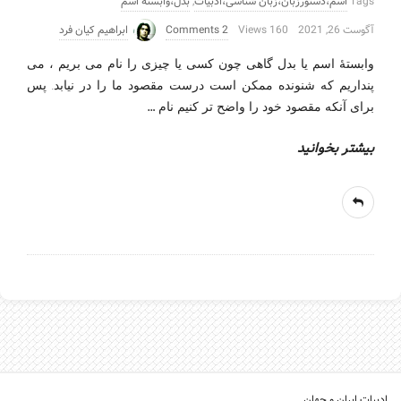
Tags
اسم،دستورزبان،زبان شناسی،ادبیات
,
بدل،وابسته اسم
آگوست 26, 2021
160 Views
2 Comments
ابراهیم کیان فرد
وابستۀ اسم یا بدل گاهی چون کسی یا چیزی را نام می بریم ، می
پنداریم که شنونده ممکن است درست مقصود ما را در نیابد. پس
…
برای آنکه مقصود خود را واضح تر کنیم نام
بیشتر بخوانید
ادبیات ایران و جهان