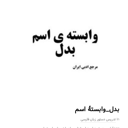
بدل_وابستۀ اسم
In
تدریس دستور زبان فارسی