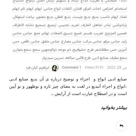
Tags
آمیختگی یا تعریب
,
ابداع
,
ارساد و تسهیم
,
ارسال المثل
,
ازدواج
,
استتباع
,
استخدام
,
اعتراض
,
اعنات
,
اغراق
,
افتنان
,
التفات
,
انواع جناس
,
ایهام
,
ایهام تام
,
ایهام
تضاد
,
ایهام تناسب
,
بدیع
,
بدیع چیست
,
بدیع لفظی
,
بدیع معنوی
,
براعت استهلال
,
پارادوکس
,
تبادر
,
تجاهل العارف
,
تجرید
,
تجنیس
,
ترصیع
,
تسجیع
,
تشابه الاطراف
,
تضمین المزدوج
,
تعریب
,
تقسم
,
تلمیح
,
تنسیق الصفات
,
تهکم
,
جمع
,
جناس
,
جناس
زاید
,
جناس مرفو
,
جناس مرکب
,
جناس مضارع
,
جناس ملفق
,
جناس ناقص
,
حس
آمیزی
,
حس مطلقشعر طرح
,
حشوقبیح
,
ذم موجه
,
ذوالوجهین
,
سجع
,
سجع متوازن
,
سجع مطرف
,
صنایع ادبی
,
طرح قالبی
,
مبالغه
,
نسرین سیدزوار
می 28, 2022
5191 Views
1 Comment
ابراهیم کیان فرد
صنایع ادبی انواع و اجزاء و توضیح درباره ی آن بدیع .صنایع ادبی
،انواع و اجزاء آنبدیع در لغت به معنای چیز تازه و نوظهور و نو آیین
…
است. و در اصطلاح عبارت است از آرایش
بیشتر بخوانید