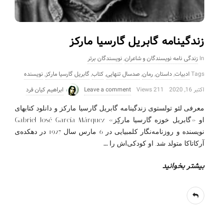
زندگینامه گابریل گارسیا مارکز
In
زندگی نامه نویسندگان و شاعران
,
نویسندگان برتر
Tags
ادبیات
,
داستان
,
رمان
,
صدسال تنهایی
,
کتاب
,
گابریل گارسیا مارکز
,
نویسنده
اکتبر 16, 2020
211 Views
Leave a comment
ابراهیم کیان فرد
معرفی لئو تولستوی زندگینامه گابریل گارسیا مارکز و دانلود کتابهای
او «گابریل خوزه گارسیا مارکِز» Gabriel José García Márquez
نویسنده و روزنامه‌نگار کلمبیایی در 6 مارس سال 1927 در دهکده‌ی
…
آرکاتاکا متولد شد. او کودکی‌اش را
بیشتر بخوانید