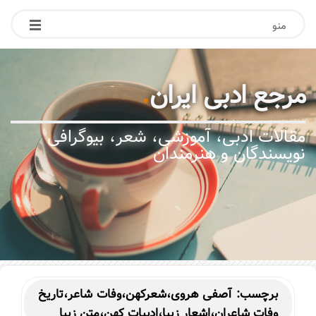
منو
مرجع ادبی ایران
.
مقالات ادبی، آموزشی، شعر، بیوگرافی
نویسندگان و هنرمندان
برچسب:
آصفی هروی،شعرکهن،وفات شاعر،تاریخ
وفات شاعران،اشعار زیبا،ادبیات کهن،متن زیبا