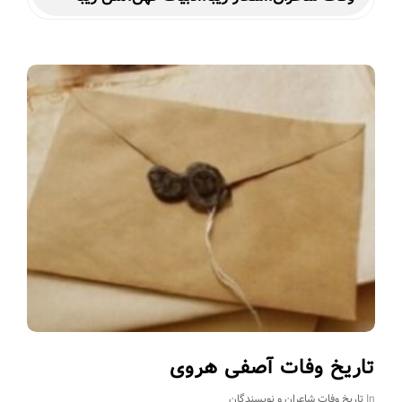
تاریخ وفات آصفی هروی
In
تاریخ وفات شاعران و نویسندگان