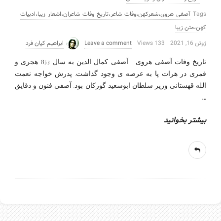
Tags
آصفی هروی،شعرکهن،وفات شاعر،تاریخ وفات شاعران،اشعار زیبا،ادبیات
کهن،متن زیبا
ژوئن 16, 2021
133 Views
Leave a comment
ابراهیم کیان فرد
تاریخ وفات آصفی هروی آصفی کمال الدین به سال 853 هجری و
قمری در هرات پا به عرصه ی وجود گذاشت. پدرش خواجه نعمت
الله قهستانی وزیر سلطان ابوسعید گورکان بود. آصفی فنون و دقایق
…
بیشتر بخوانید