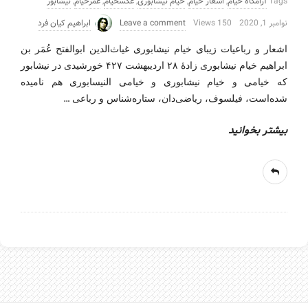
Tags
آرامگاه خیام
,
اشعار خیام
,
خیام نیشابوری
,
عکسخیام
,
عمرخیام
,
نیشابور
نوامبر 1, 2020
150 Views
Leave a comment
ابراهیم کیان فرد
اشعار و رباعیات زیبای خیام نیشابوری غیاث‌الدین ابوالفتح عُمَر بن
ابراهیم خیام نیشابوری زادهٔ ۲۸ اردیبهشت ۴۲۷ خورشیدی در نیشابور
که خیامی و خیام نیشابوری و خیامی النیسابوری هم نامیده
…
شده‌است، فیلسوف، ریاضی‌دان، ستاره‌شناس و رباعی
بیشتر بخوانید