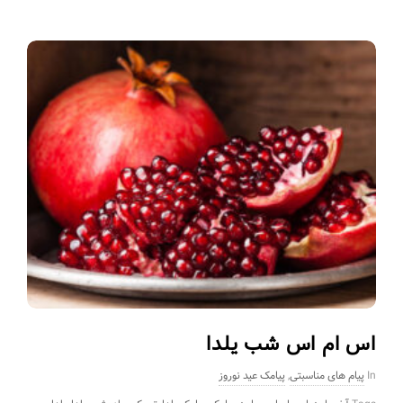
اس ام اس شب یلدا
In
پیام های مناسبتی
,
پیامک عید نوروز