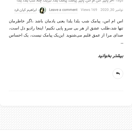
Tags
آخر پاییز
,
اس ام اس
,
پاییز
,
پیامک
,
پیامک یلدا
,
تبریک
,
چله
,
شب یلدا
,
یلدا
نوامبر 30, 2020
169 Views
Leave a comment
ابراهیم کیان فرد
اس ام اس، پیامک شب یلدا یلدا یعنی یادمان باشد ،اگر خاطرمان
تنها شد،طلب عشق از هر بی سرو پایی نکنیم! اینجا رادیو دل است،
صدای مرا از عمق قلبم می‌شنوید. این‌یک پیامک نیست، یک احساس
…
بیشتر بخوانید