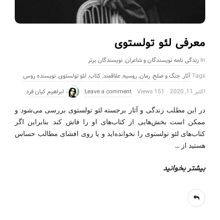
معرفی لئو تولستوی
In
زندگی نامه نویسندگان و شاعران
,
نویسندگان برتر
Tags
آثار
,
جنگ و صلح
,
رمان
,
روسیه
,
علاقمند
,
کتاب
,
لئو تولستوی
,
نویسنده روس
اکتبر 11, 2020
151 Views
Leave a comment
ابراهیم کیان فرد
در این مطلب زندگی و آثار برجسته لئو تولستوی بررسی می‌شود و
ممکن است بخش‌هایی از کتاب‌های او را فاش کند. بنابراین اگر
کتاب‌های لئو تولستوی را نخوانده‌اید و یا روی افشای مطالب حساس
…
هستید از
بیشتر بخوانید