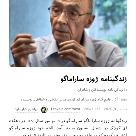
زندگینامه ژوزه ساراماگو
In
زندگی نامه نویسندگان و شاعران
Tags
آثار
,
اقلیم گناه
,
ژوزه ساراماگو
,
کوری
,
مبانی نقاشی و خطاطی
,
نویسنده
دسامبر 8, 2020
116 Views
Leave a comment
ابراهیم کیان فرد
زندگینامه ژوزه ساراماگو ساراماگو در 16 نوامبر سال 1922 در دهکده
ای کوچک در شمال لیسبون به دنیا آمد، البته خود ژوزه ساراماگو
…
اعتراف کرده که در واقع دو روز دیرتر یعنی در تاریخ 18 نوامبر