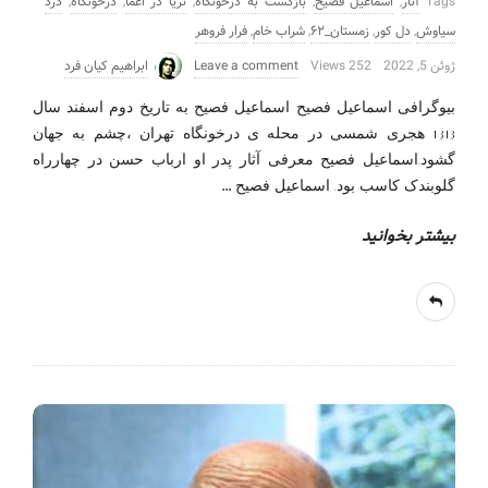
Tags
آثار
,
اسماعیل فصیح
,
بازگشت به درخونگاه
,
ثریا در اغما
,
درخونگاه
,
درد
سیاوش
,
دل کور
,
زمستان_۶۲
,
شراب خام
,
فرار فروهر
ژوئن 5, 2022
252 Views
Leave a comment
ابراهیم کیان فرد
بیوگرافی اسماعیل فصیح اسماعیل فصیح به تاریخ دوم اسفند سال
1313 هجری شمسی در محله ی درخونگاه تهران ،چشم به جهان
گشود.اسماعیل فصیح معرفی آثار پدر او ارباب حسن در چهارراه
…
گلوبندک کاسب بود. اسماعیل فصیح
بیشتر بخوانید