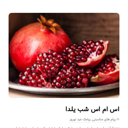
اس ام اس شب یلدا
In
پیام های مناسبتی
,
پیامک عید نوروز