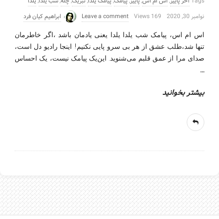
Tags
آخر پاییز
,
اس ام اس
,
پاییز
,
پیامک
,
پیامک یلدا
,
تبریک
,
چله
,
شب یلدا
,
یلدا
نوامبر 30, 2020
169 Views
Leave a comment
ابراهیم کیان فرد
اس ام اس، پیامک شب یلدا یلدا یعنی یادمان باشد ،اگر خاطرمان
تنها شد،طلب عشق از هر بی سرو پایی نکنیم! اینجا رادیو دل است،
صدای مرا از عمق قلبم می‌شنوید. این‌یک پیامک نیست، یک احساس
…
بیشتر بخوانید