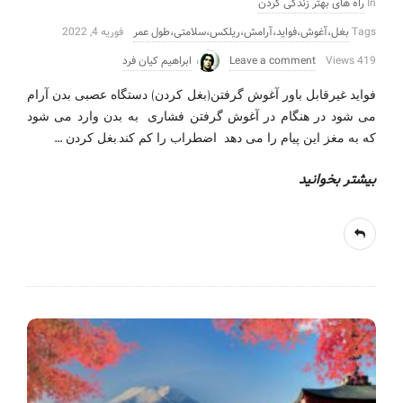
In
راه های بهتر زندگی کردن
Tags
بغل،آغوش،فواید،آرامش،ریلکس،سلامتی،طول عمر
فوریه 4, 2022
419 Views
Leave a comment
ابراهیم کیان فرد
فواید غیرقابل باور آغوش گرفتن(بغل کردن) دستگاه عصبی بدن آرام
می شود در هنگام در آغوش گرفتن فشاری به بدن وارد می شود
…
که به مغز این پیام را می دهد اضطراب را کم کند.بغل کردن
بیشتر بخوانید