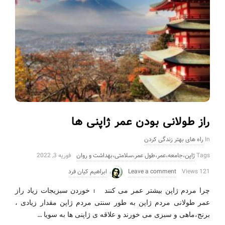
راز طولانی بودن عمر ژاپنی ها
In
راه های بهتر زندگی کردن
Tags
ژاپن،جامعه،عمر،طول عمر،سلامتی،بهداشت و روان
فوریه 3, 2022
121 Views
Leave a comment
ابراهیم کیان فرد
چرا مردم ژاپن بیشتر عمر می کنند 1_خوردن سبزیجات زیاد راز
عمر طولانی مردم ژاپن به طور سنتی مردم ژاپن مقدار زیادی ،
…
برنج،ماهی و سبزی می خورند و علاقه ی ژاپنی ها به سویا