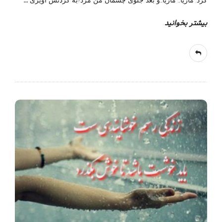
…
کرد. ماریا… ماریا…و بعد جلوی چشمان من مرد!به گردنش آویزی
بیشتر بخوانید