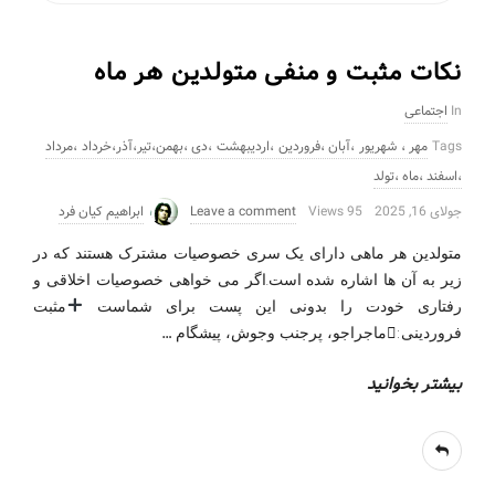
نکات مثبت و منفی متولدین هر ماه
In
اجتماعی
Tags
مهر ، شهریور ،آبان ،فروردین ،اردیبهشت ،دی ،بهمن،تیر،آذر،خرداد ،مرداد
،اسفند ،ماه ،تولد
جولای 16, 2025
95 Views
Leave a comment
ابراهیم کیان فرد
متولدین هر ماهی دارای یک سری خصوصیات مشترک هستند که در
زیر به آن ها اشاره شده است.اگر می خواهی خصوصیات اخلاقی و
رفتاری خودت را بدونی این پست برای شماست
مثبت
…
فروردینی:ماجراجو، پرجنب وجوش، پیشگام
بیشتر بخوانید