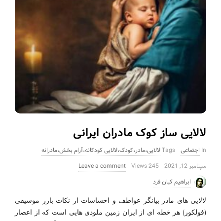
لالایی ساز کوک مادران ایرانی
In
اجتماعی
Tags
لالایی،مادر،کودک،لالایی کودکانه،آرام بخش،مادرانه
سپتامبر 12, 2021
245 Views
Leave a comment
ابراهیم کیان فرد
لالایی های مادر بیانگر عواطف و احساسات از نکات بارز موسیقی
(فولکور) هر خطه ای از ایران زمین ملودی هایی است که از اعصار