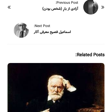
P
Previous Post:
o
آزادی از بارِِ (شخص بودن)
s
t
Next Post:
N
اسماعیل فصیح معرفی آثار
a
v
i
Related Posts:
g
a
t
i
o
n