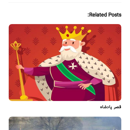
v
i
Related Posts:
g
a
t
i
o
n
قصر پادشاه