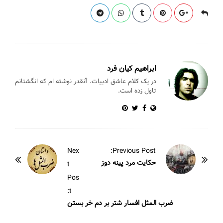
l
bl
e
s
er
e
ar
r
st
A
b
e
p
o
p
o
k
ابراهیم کیان فرد
در یک کلام عاشق ادبیات. آنقدر نوشته ام که انگشتانم
تاول زده است.
P
Nex
Previous Post:
o
حکایت مرد پینه دوز
t
s
Pos
t
t:
N
ضرب المثل افسار شتر بر دم خر بستن
a