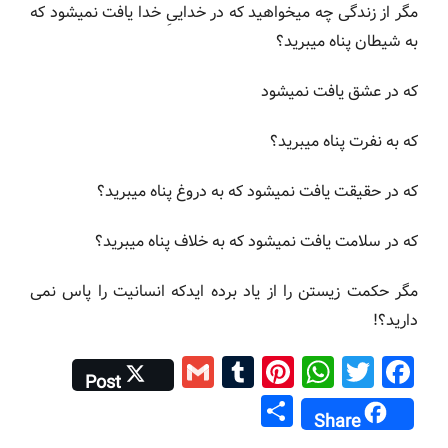
مگر از زندگی چه میخواهید که در خداییِ خدا یافت نمیشود كه
به شیطان پناه میبرید؟
كه در عشق یافت نمیشود
که به نفرت پناه میبرید؟
که در حقیقت یافت نمیشود که به دروغ پناه میبرید؟
که در سلامت یافت نمیشود که به خلاف پناه میبرید؟
مگر حکمت زیستن را از یاد برده ایدکه انسانیت را پاس نمی
دارید؟!
G
T
Pi
W
T
F
Post
m
u
nt
h
wi
a
S
Share
ai
m
er
at
tt
c
h