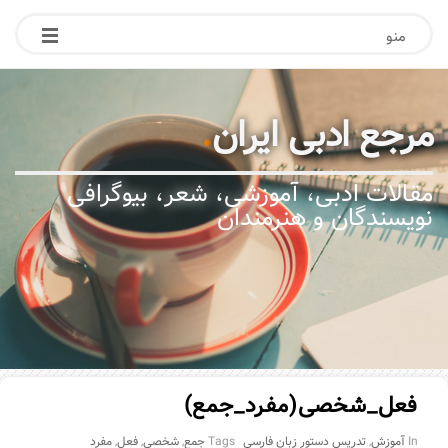
منو
مرجع ادبی ایران
.
مقالات ادبی، آموزشی، شعر، بیوگرافی
نویسندگان و هنرمندان
فعل_شخصی(مفرد_جمع)
In
آموزش
,
تدریس دستور زبان فارسی
Tags
جمع
,
شخصی
,
فعل
,
مفرد