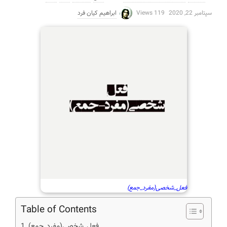
سپتامبر 22, 2020
119 Views
ابراهیم کیان فرد
فعل_شخصی(مفرد_جمع)
Table of Contents
فعل_شخصی(مفرد_جمع)