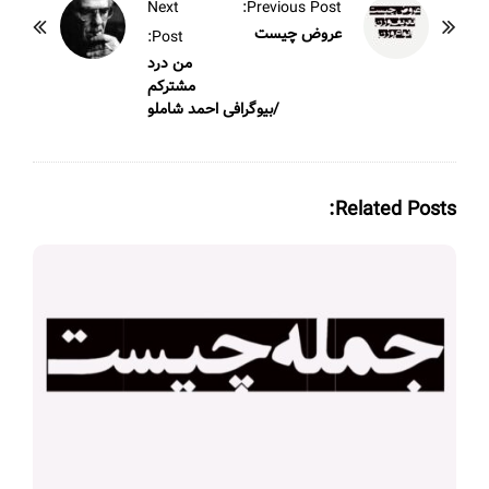
P
Next
Previous Post:
o
عروض چیست
Post:
s
من درد
مشترکم
t
/بیوگرافی احمد شاملو
N
a
v
Related Posts:
i
g
a
t
i
o
n