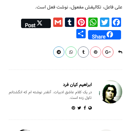
علی فاعل، تکالیفش مفعول، نوشت فعل است.
G
T
Pi
W
T
F
Post
m
u
nt
h
wi
a
S
Share
ai
m
er
at
tt
c
h
l
bl
e
s
er
e
ar
r
st
A
b
e
p
o
p
o
k
ابراهیم کیان فرد
در یک کلام عاشق ادبیات. آنقدر نوشته ام که انگشتانم
تاول زده است.