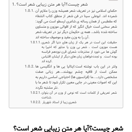
شعر چیست؟آیا هر متن زیبایی شعر است؟
حکمای اسلامی نیز در تعریف شعر همیشه وزن را ملازم آن
شمرده اند. ابوعلی سینا در فن شعر از منطق کتاب الشفاء
که مقطبس از همان رساله ی شاعری ارسطو است می گوید:
شعر سخنی است خیال انگیز که از اقوالی موزون و متساوی
ساخته شده باشد… همه ی حکیمان دیگر نیز در تعریف شعر
آن را به وزن مفید و موصوف ساخته اند.
حقیقت این است در هر یک از زبان های دنیا اگر شعری
هست موزون است ، شعر بی وزن یا منثور که اخیرا به
گوش ها می خورد از مخترعات شعرای قرن نوزدهم فرانسه
بوده است. و تجددخواهان زبان های دیگر از ایشان اقتباس
کرده اند.
ولتر در این باب نوشته است:ایتالیا یی ها و انگلیسی ها
ممکن است از قافیه چشم بپوشند….هر زبانی صفت
مشخصی دارد…..ما (فرانسوی ها) احتیاجی اساسی داریم به
این که اصوات معینی در جایی معین تکرار شود تا شعر ما با
نثر مشتبه نگردد.
شعر تعریفی از کلمات است که نوعی از وزن در آن بتوان
شناخت.
شعری زیبا از استاد شهریار
شعر چیست؟آیا هر متن زیبایی شعر است؟