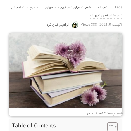
Tags
تعریف شعر،شاعران،شعرکهن،شعرجهان
,
شعرچیست،آموزش
شعر،شاعرشدن،شهریار،
آگوست 9, 2021
388 Views
ابراهیم کیان فرد
شعر چیست؟ تعریف شعر
Table of Contents