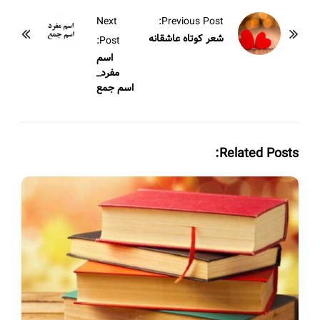
P
Next
Previous Post:
o
شعر کوتاه عاشقانه
Post:
s
اسم
مفرد_
t
اسم جمع
N
a
v
Related Posts:
i
g
a
t
i
o
n