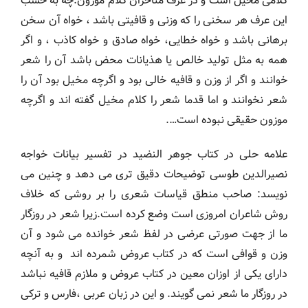
کلامی مخیل است و در عرف متاخران کلام موزون.چه به حسب
این عرف هر سخنی را که وزنی و قافیتی باشد ، خواه آن سخن
برهانی باشد و خواه خطایی، خواه صادق و خواه کاذب ، و اگر
همه به مثل تولید خالص یا هذیانات محض باشد آن را شعر
خوانند و اگر از وزن و قافیه خالی بود و اگرچه مخیل بود آن را
شعر نخوانند و اما قدما شعر را کلام مخیل گفته اند و اگرچه
موزون حقیقی نبوده است….
علامه حلی در کتاب جوهر النضید در تفسیر بیانات خواجه
نصیرالدین طوسی توضیحات دقیق تری می دهد و چنین می
نویسد: صاحب منطق قیاسات شعری را بر روشی که خلاف
روش شاعران امروزی است وضع کرده است.زیرا شعر در روزگار
ما از جهت صورتی عرضی در لفظ شعر خوانده می شود و آن
وزن و قوافی است که در کتاب عروض شمرده اند و به آنچه
دارای یکی از اوزان معین در کتاب عروض و ملازم قافیه نباشد
در روزگار ما شعر نمی گویند. و این در زبان عربی ،فارس و ترکی